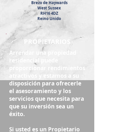
Brezo de Haywards
West Sussex
RH16 4DZ
Reino Unido
PROPIETARIOS
Arrendar una propiedad
residencial puede
proporcionar rendimientos
atractivos y estamos a su
disposición para ofrecerle
el asesoramiento y los
servicios que necesita para
que su inversión sea un
éxito.
Si usted es un Propietario